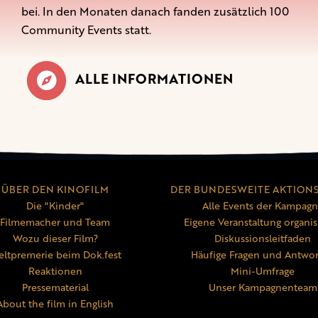
bei. In den Monaten danach fanden zusätzlich 100
Community Events statt.
ALLE INFORMATIONEN
ÜBER DEN KINOFILM
DER BUNDESWEITE AKTION
Die "Kinder"
Alle Events der Kampag
Filmemacher und Team
Eigene Veranstaltung organis
Wozu dieser Film?
Diskussionsleitfaden
ltpremerie beim Dok.fest
Häufige Fragen und Antwo
Reaktionen
Mini-Umfrage
Pressematerial
Unser Kampagnenteam
About the film in English