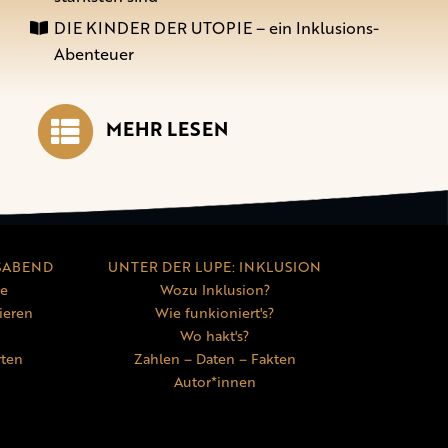
DIE KINDER DER UTOPIE – ein Inklusions-
Abenteuer
MEHR LESEN
SABEND
UNTER DER LUPE: INKLUSION
ne
Wozu Inklusion?
ieren
Wie funkioniert's?
Wo hakt's?
rten
Zahlen – Daten – Fakten
Autor*innen