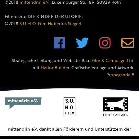
©2018
mittendrin e.V.
, Luxemburger Str. 189, 50939 Köln
Filmrechte DIE KINDER DER UTOPIE:
©2018
S.U.M.O. Film Hubertus Siegert
Strategische Leitung und Website-Bau:
Film & Campaign Ltd.
mit
NationBuilder
. Grafische Vorlage und Artwork:
Propaganda B
mittendrin e.V. dankt allen Förderern und Unterstützern der
Kampagne.