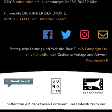
©2018
mittendrin e.V.
, Luxemburger Str. 189, 50939 Köln
Filmrechte DIE KINDER DER UTOPIE:
©2018
S.U.M.O. Film Hubertus Siegert
Strategische Leitung und Website-Bau:
Film & Campaign Ltd.
mit
NationBuilder
. Grafische Vorlage und Artwork:
Propaganda B
mittendrin e.V. dankt allen Förderern und Unterstützern der
Kampagne.