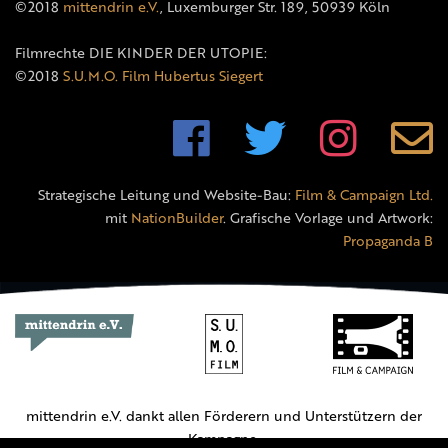
©2018
mittendrin e.V.
, Luxemburger Str. 189, 50939 Köln
Filmrechte DIE KINDER DER UTOPIE:
©2018
S.U.M.O. Film Hubertus Siegert
Strategische Leitung und Website-Bau:
Film & Campaign Ltd.
mit
NationBuilder
. Grafische Vorlage und Artwork:
Propaganda B
mittendrin e.V. dankt allen Förderern und Unterstützern der
Kampagne.