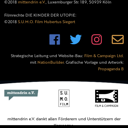
©2018
mittendrin e.V.
, Luxemburger Str. 189, 50939 Köln
Filmrechte DIE KINDER DER UTOPIE:
©2018
S.U.M.O. Film Hubertus Siegert
Strategische Leitung und Website-Bau:
Film & Campaign Ltd.
mit
NationBuilder
. Grafische Vorlage und Artwork:
Propaganda B
mittendrin e.V. dankt allen Förderern und Unterstützern der
Kampagne.