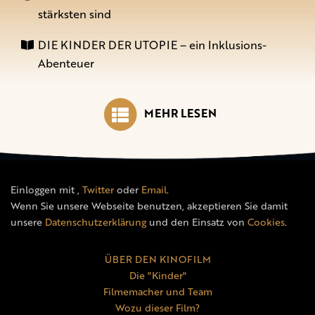
stärksten sind
DIE KINDER DER UTOPIE – ein Inklusions-
Abenteuer
MEHR LESEN
Einloggen mit
,
Twitter
oder
Email
.
Wenn Sie unsere Webseite benutzen, akzeptieren Sie damit
unsere
Datenschutzerklärung
und den Einsatz von
Cookies
.
ÜBER DEN KINOFILM
Die "Kinder"
Filmemacher und Team
Wozu dieser Film?