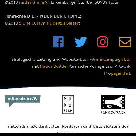
©2018
mittendrin e.V.
, Luxemburger Str. 189, 50939 Köln
Filmrechte DIE KINDER DER UTOPIE:
©2018
S.U.M.O. Film Hubertus Siegert
Strategische Leitung und Website-Bau:
Film & Campaign Ltd.
mit
NationBuilder
. Grafische Vorlage und Artwork:
Propaganda B
mittendrin e.V. dankt allen Förderern und Unterstützern der
Kampagne.