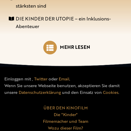
stärksten sind
DIE KINDER DER UTOPIE – ein Inklusions-
Abenteuer
MEHR LESEN
Einloggen mit
,
Twitter
oder
Email
.
Wenn Sie unsere Webseite benutzen, akzeptieren Sie damit
unsere
Datenschutzerklärung
und den Einsatz von
Cookies
.
ÜBER DEN KINOFILM
Die "Kinder"
Filmemacher und Team
Wozu dieser Film?