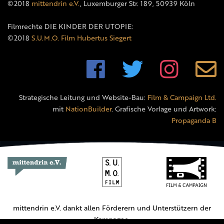
©2018
mittendrin e.V.
, Luxemburger Str. 189, 50939 Köln
Filmrechte DIE KINDER DER UTOPIE:
©2018
S.U.M.O. Film Hubertus Siegert
Strategische Leitung und Website-Bau:
Film & Campaign Ltd.
mit
NationBuilder
. Grafische Vorlage und Artwork:
Propaganda B
mittendrin e.V. dankt allen Förderern und Unterstützern der
Kampagne.