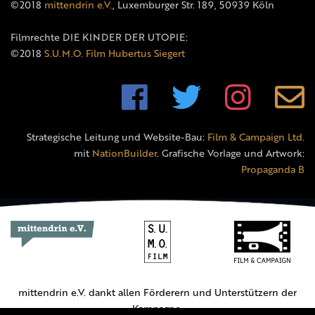
©2018
mittendrin e.V.
, Luxemburger Str. 189, 50939 Köln
Filmrechte DIE KINDER DER UTOPIE:
©2018
S.U.M.O. Film Hubertus Siegert
Strategische Leitung und Website-Bau:
Film & Campaign Ltd.
mit
NationBuilder
. Grafische Vorlage und Artwork:
Propaganda B
mittendrin e.V. dankt allen Förderern und Unterstützern der
Kampagne.