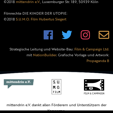
©2018
mittendrin e.V.
, Luxemburger Str. 189, 50939 Köln
Filmrechte DIE KINDER DER UTOPIE:
©2018
S.U.M.O. Film Hubertus Siegert
Strategische Leitung und Website-Bau:
Film & Campaign Ltd.
mit
NationBuilder
. Grafische Vorlage und Artwork:
Propaganda B
mittendrin e.V. dankt allen Förderern und Unterstützern der
Kampagne.